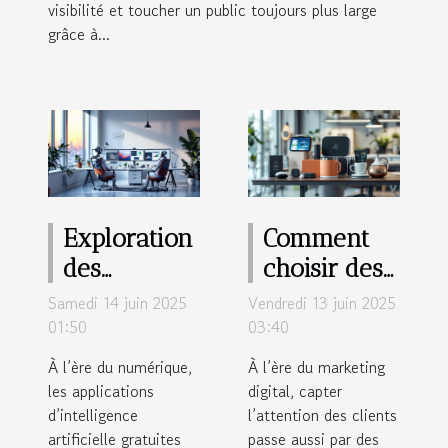
visibilité et toucher un public toujours plus large
grâce à...
Exploration
Comment
des
choisir des
avantages
objets
Samedi 14 juin 2025
Vendredi 13 juin 2025
des
publicitaires
01:50
03:40
applications
tendance
À l’ère du numérique,
À l’ère du marketing
d'IA
pour
les applications
digital, capter
d’intelligence
gratuites
l’attention des clients
booster
artificielle gratuites
passe aussi par des
pour les
votre