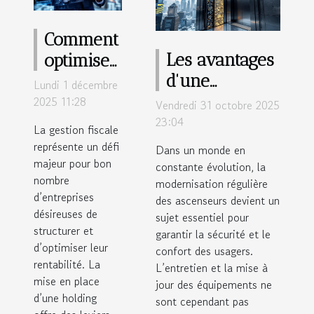
Comment
Les avantages
optimiser
d'une
la gestion
Lundi 1 décembre
modernisation
fiscale
2025 11:28
Vendredi 31 octobre 2025
régulière des
grâce à
23:04
La gestion fiscale
ascenseurs
la
représente un défi
Dans un monde en
majeur pour bon
création
constante évolution, la
nombre
modernisation régulière
d'une
d’entreprises
des ascenseurs devient un
holding ?
désireuses de
sujet essentiel pour
structurer et
garantir la sécurité et le
d’optimiser leur
confort des usagers.
rentabilité. La
L’entretien et la mise à
mise en place
jour des équipements ne
d’une holding
sont cependant pas