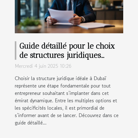
Guide détaillé pour le choix
de structures juridiques
adaptées aux entrepreneurs à
Mercredi 4 juin 2025 10:26
Dubaï
Choisir la structure juridique idéale à Dubaï
représente une étape fondamentale pour tout
entrepreneur souhaitant s’implanter dans cet
émirat dynamique. Entre les multiples options et
les spécificités locales, il est primordial de
s’informer avant de se lancer. Découvrez dans ce
guide détaillé...