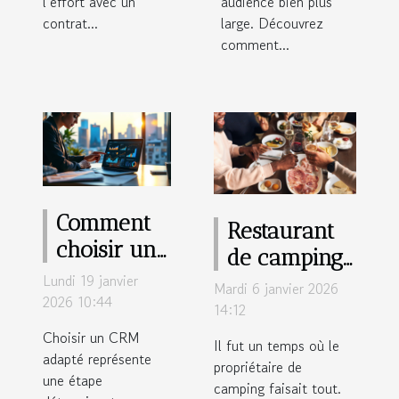
l’effort avec un
audience bien plus
contrat...
large. Découvrez
comment...
Comment
Restaurant
choisir un
de camping :
CRM pour
Lundi 19 janvier
pourquoi les
Mardi 6 janvier 2026
maximiser
2026 10:44
gérants
14:12
l'efficacité
externalisent
Choisir un CRM
Il fut un temps où le
des ventes
adapté représente
de plus en
propriétaire de
une étape
?
camping faisait tout.
plus ?