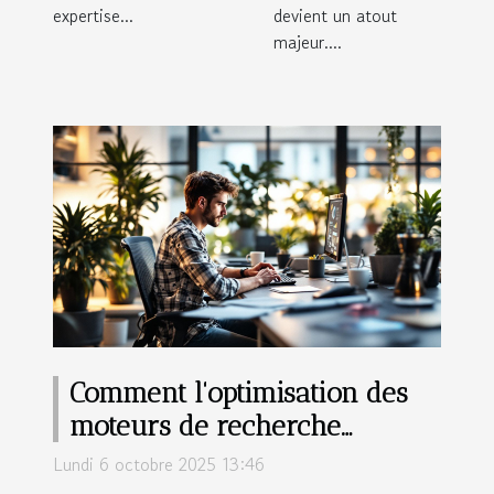
expertise...
devient un atout
majeur....
Comment l'optimisation des
moteurs de recherche
transforme-t-elle les petites
Lundi 6 octobre 2025 13:46
entreprises ?