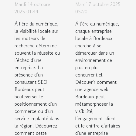
consultant
web à
Mardi 14 octobre
Mardi 7 octobre 2025
SEO à
Bordeaux
2025 01:44
03:20
Bordeaux
peut
À l’ère du numérique,
À l’ère du numérique,
peut
transformer
la visibilité locale sur
chaque entreprise
les moteurs de
transformer
locale à Bordeaux
votre
recherche détermine
cherche à se
votre
entreprise
souvent la réussite ou
démarquer dans un
entreprise
locale
l’échec d’une
environnement de
locale
entreprise. La
plus en plus
présence d’un
concurrentiel.
consultant SEO
Découvrir comment
Bordeaux peut
une agence web
bouleverser le
Bordeaux peut
positionnement d’un
métamorphoser la
commerce ou d’un
visibilité,
service implanté dans
l’engagement client
la région. Découvrez
et le chiffre d’affaires
comment cette
d’une entreprise