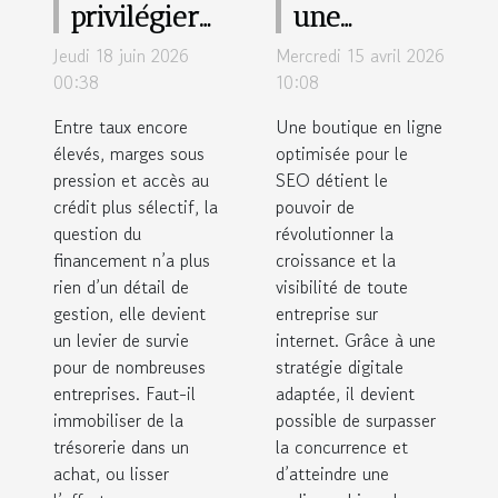
privilégier
une
le leasing
boutique en
Jeudi 18 juin 2026
Mercredi 15 avril 2026
ou l’achat
ligne
00:38
10:08
pour
optimisée
Entre taux encore
Une boutique en ligne
optimiser
SEO peut
élevés, marges sous
optimisée pour le
pression et accès au
votre
SEO détient le
transformer
crédit plus sélectif, la
pouvoir de
trésorerie ?
votre
question du
révolutionner la
business ?
financement n’a plus
croissance et la
rien d’un détail de
visibilité de toute
gestion, elle devient
entreprise sur
un levier de survie
internet. Grâce à une
pour de nombreuses
stratégie digitale
entreprises. Faut-il
adaptée, il devient
immobiliser de la
possible de surpasser
trésorerie dans un
la concurrence et
achat, ou lisser
d’atteindre une