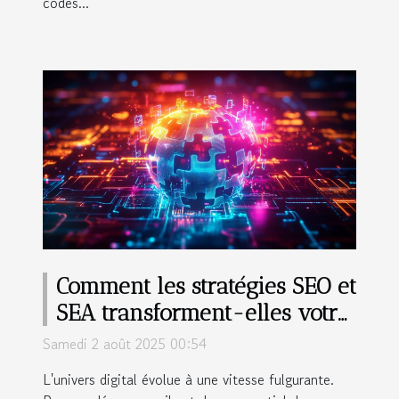
codes...
Comment les stratégies SEO et
SEA transforment-elles votre
présence en ligne ?
Samedi 2 août 2025 00:54
L'univers digital évolue à une vitesse fulgurante.