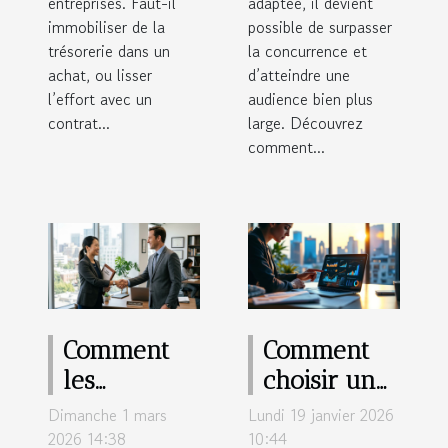
entreprises. Faut-il
adaptée, il devient
immobiliser de la
possible de surpasser
trésorerie dans un
la concurrence et
achat, ou lisser
d’atteindre une
l’effort avec un
audience bien plus
contrat...
large. Découvrez
comment...
Comment
Comment
les
choisir un
assurances
CRM pour
Dimanche 1 mars
Lundi 19 janvier 2026
adaptées
maximiser
2026 14:38
10:44