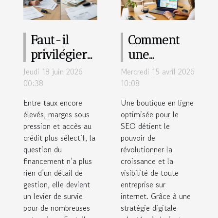
Faut-il
Comment
privilégier
une
le leasing
boutique en
Jeudi 18 juin 2026
Mercredi 15 avril 2026
ou l’achat
ligne
00:38
10:08
pour
optimisée
Entre taux encore
Une boutique en ligne
optimiser
SEO peut
élevés, marges sous
optimisée pour le
pression et accès au
votre
SEO détient le
transformer
crédit plus sélectif, la
pouvoir de
trésorerie ?
votre
question du
révolutionner la
business ?
financement n’a plus
croissance et la
rien d’un détail de
visibilité de toute
gestion, elle devient
entreprise sur
un levier de survie
internet. Grâce à une
pour de nombreuses
stratégie digitale