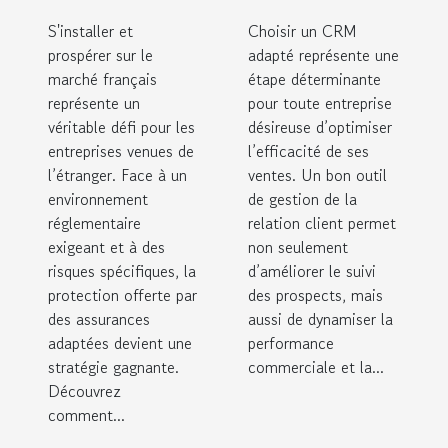
boostent les
l'efficacité
S'installer et
Choisir un CRM
entreprises
des ventes ?
prospérer sur le
adapté représente une
marché français
étrangères
étape déterminante
représente un
pour toute entreprise
en France ?
véritable défi pour les
désireuse d’optimiser
entreprises venues de
l’efficacité de ses
l’étranger. Face à un
ventes. Un bon outil
environnement
de gestion de la
réglementaire
relation client permet
exigeant et à des
non seulement
risques spécifiques, la
d’améliorer le suivi
protection offerte par
des prospects, mais
des assurances
aussi de dynamiser la
adaptées devient une
performance
stratégie gagnante.
commerciale et la...
Découvrez
comment...