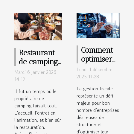
Comment
Restaurant
optimiser
de camping :
la gestion
Lundi 1 décembre
pourquoi les
Mardi 6 janvier 2026
fiscale
2025 11:28
gérants
14:12
grâce à la
externalisent
La gestion fiscale
Il fut un temps où le
création
représente un défi
de plus en
propriétaire de
majeur pour bon
d'une
camping faisait tout.
plus ?
nombre d’entreprises
holding ?
L'accueil, l'entretien,
désireuses de
l'animation, et bien sûr
structurer et
la restauration.
d’optimiser leur