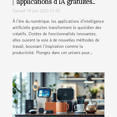
applications d'IA gratuites
pour les créatifs
Samedi 14 juin 2025 01:50
À l’ère du numérique, les applications d’intelligence
artificielle gratuites transforment le quotidien des
créatifs. Dotées de fonctionnalités innovantes,
elles ouvrent la voie à de nouvelles méthodes de
travail, boostant l’inspiration comme la
productivité. Plongez dans cet univers pour...