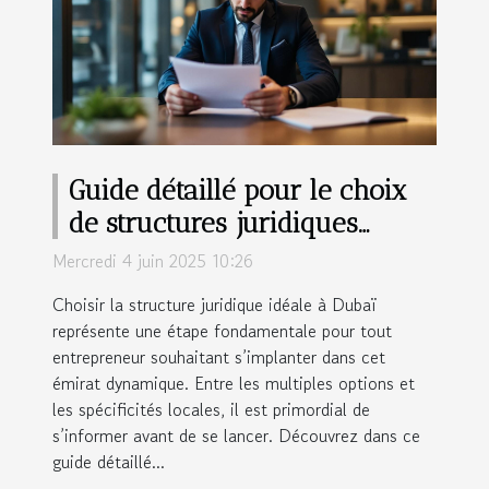
Guide détaillé pour le choix
de structures juridiques
adaptées aux entrepreneurs à
Mercredi 4 juin 2025 10:26
Dubaï
Choisir la structure juridique idéale à Dubaï
représente une étape fondamentale pour tout
entrepreneur souhaitant s’implanter dans cet
émirat dynamique. Entre les multiples options et
les spécificités locales, il est primordial de
s’informer avant de se lancer. Découvrez dans ce
guide détaillé...