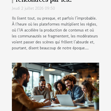
modérateurs, révélatrices de
Jeudi 2 juillet 2026 09:50
tendances
Ils lisent tout, ou presque, et parfois l’improbable.
À l’heure où les plateformes multiplient les règles,
où l’IA accélère la production de contenus et où
les communautés se fragmentent, les modérateurs
voient passer des scènes qui frôlent l’absurde et,
pourtant, disent beaucoup de notre époque....