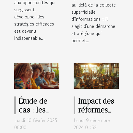
aux opportunités qui
au-delà de la collecte
surgissent,
superficielle
développer des
d'informations ; il
stratégies efficaces
s'agit d'une démarche
est devenu
stratégique qui
indispensable...
permet...
Étude de
Impact des
cas : les
réformes
effets d'un
récentes sur
Lundi 10 février 2025
Lundi 9 décembre
séminaire
l'égalité des
00:00
2024 01:52