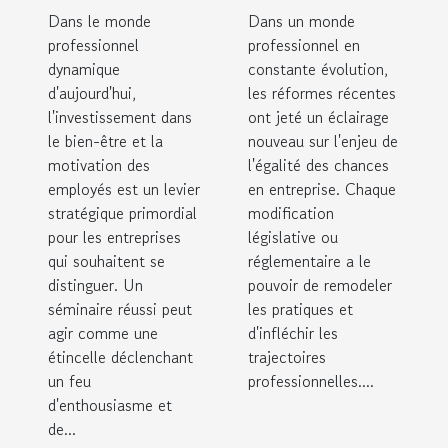
réussi sur
chances en
Dans le monde
Dans un monde
la
entreprise
professionnel
professionnel en
dynamique
motivation
constante évolution,
d'aujourd'hui,
les réformes récentes
des
l'investissement dans
ont jeté un éclairage
employés
le bien-être et la
nouveau sur l'enjeu de
motivation des
l'égalité des chances
employés est un levier
en entreprise. Chaque
stratégique primordial
modification
pour les entreprises
législative ou
qui souhaitent se
réglementaire a le
distinguer. Un
pouvoir de remodeler
séminaire réussi peut
les pratiques et
agir comme une
d'infléchir les
étincelle déclenchant
trajectoires
un feu
professionnelles....
d'enthousiasme et
de...