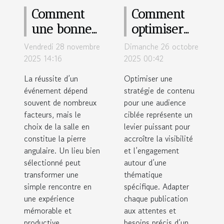
Comment
Comment
une bonne
optimiser
salle booste
votre
Vendredi 28 novembre
Dimanche 26 octobre
le succès de
stratégie de
2025 14:16
2025 00:42
votre
contenu
La réussite d’un
Optimiser une
événement
pour une
événement dépend
stratégie de contenu
souvent de nombreux
?
pour une audience
audience
facteurs, mais le
ciblée représente un
ciblée ?
choix de la salle en
levier puissant pour
constitue la pierre
accroître la visibilité
angulaire. Un lieu bien
et l’engagement
sélectionné peut
autour d’une
transformer une
thématique
simple rencontre en
spécifique. Adapter
une expérience
chaque publication
mémorable et
aux attentes et
productive.
besoins précis d’un