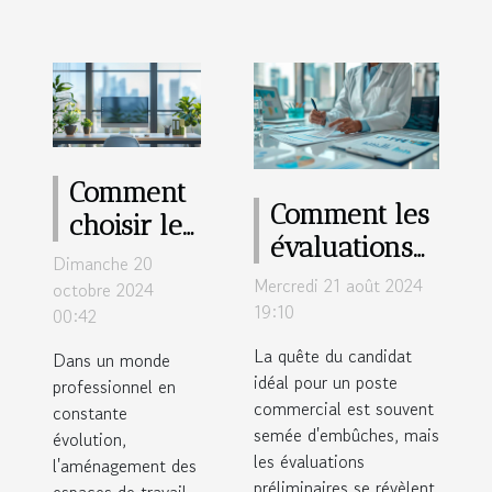
Comment
Comment les
choisir le
évaluations
mobilier
Dimanche 20
préliminaires
Mercredi 21 août 2024
pour
octobre 2024
améliorent
19:10
00:42
optimiser
les
les
La quête du candidat
Dans un monde
recrutements
idéal pour un poste
professionnel en
espaces de
commercial est souvent
commerciaux
constante
travail
semée d'embûches, mais
évolution,
modernes
les évaluations
l'aménagement des
préliminaires se révèlent