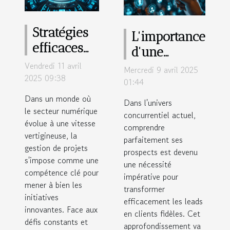
Stratégies
L'importance
efficaces
d'une
pour la
Vendredi 11 avril
analyse
Mercredi 9 avril 2025
gestion de
2025 09:38
approfondie
01:44
projets
des
Dans un monde où
Dans l'univers
dans le
le secteur numérique
prospects
concurrentiel actuel,
évolue à une vitesse
secteur
comprendre
dans la
vertigineuse, la
numérique
parfaitement ses
conversion
gestion de projets
prospects est devenu
des leads
s'impose comme une
une nécessité
compétence clé pour
impérative pour
mener à bien les
transformer
initiatives
efficacement les leads
innovantes. Face aux
en clients fidèles. Cet
défis constants et
approfondissement va