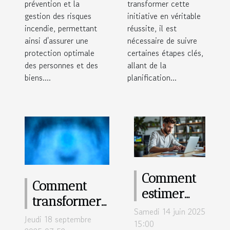
prévention et la
transformer cette
gestion des risques
initiative en véritable
incendie, permettant
réussite, il est
ainsi d'assurer une
nécessaire de suivre
protection optimale
certaines étapes clés,
des personnes et des
allant de la
biens....
planification...
Comment
Comment
estimer
transformer
son salaire
Samedi 14 juin 2025
les données
Jeudi 18 septembre
en portage
15:00