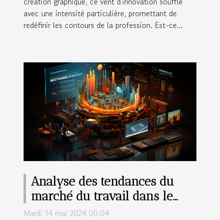
création graphique, ce vent d'innovation souffle
avec une intensité particulière, promettant de
redéfinir les contours de la profession. Est-ce...
Analyse des tendances du
marché du travail dans le
secteur du marketing digital
Mardi 14 mai 2024 00:04