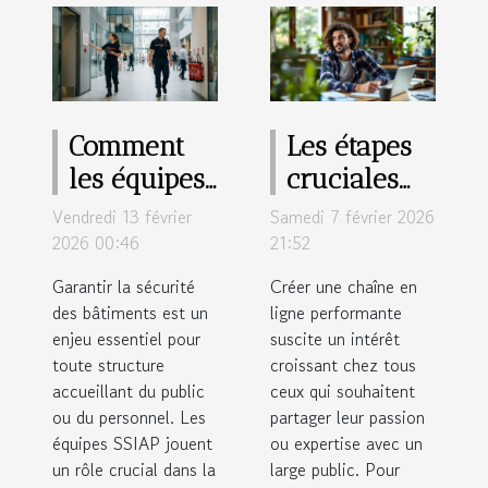
Comment
Les étapes
les équipes
cruciales
SSIAP
pour
Vendredi 13 février
Samedi 7 février 2026
renforcent-
développer
2026 00:46
21:52
elles la
une chaîne
Garantir la sécurité
Créer une chaîne en
sécurité des
à succès en
des bâtiments est un
ligne performante
enjeu essentiel pour
bâtiments ?
suscite un intérêt
ligne
toute structure
croissant chez tous
accueillant du public
ceux qui souhaitent
ou du personnel. Les
partager leur passion
équipes SSIAP jouent
ou expertise avec un
un rôle crucial dans la
large public. Pour