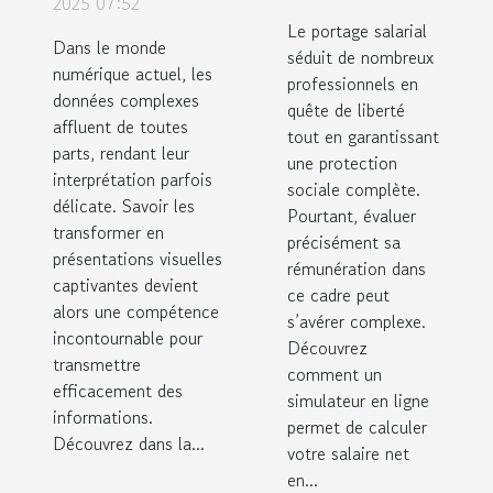
complexes
2025 07:52
salarial
Le portage salarial
en
Dans le monde
grâce à un
séduit de nombreux
présentations
numérique actuel, les
professionnels en
simulateur
données complexes
visuelles
quête de liberté
en ligne
affluent de toutes
captivantes ?
tout en garantissant
parts, rendant leur
une protection
interprétation parfois
sociale complète.
délicate. Savoir les
Pourtant, évaluer
transformer en
précisément sa
présentations visuelles
rémunération dans
captivantes devient
ce cadre peut
alors une compétence
s’avérer complexe.
incontournable pour
Découvrez
transmettre
comment un
efficacement des
simulateur en ligne
informations.
permet de calculer
Découvrez dans la...
votre salaire net
en...