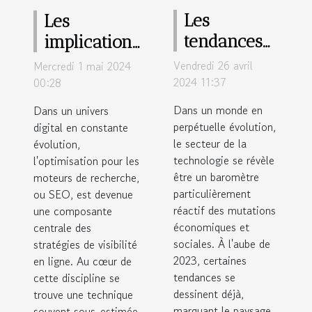
Les
Les
tendances
implications
du marché
du maillage
Vendredi 26 avril
Mercredi 1 mai 2024
de l'emploi
interne
2024 11:37
00:28
dans la
pour
Dans un monde en
Dans un univers
tech pour
l'emploi des
perpétuelle évolution,
digital en constante
le secteur de la
2023
évolution,
spécialistes
technologie se révèle
l'optimisation pour les
SEO
être un baromètre
moteurs de recherche,
particulièrement
ou SEO, est devenue
réactif des mutations
une composante
économiques et
centrale des
sociales. À l'aube de
stratégies de visibilité
2023, certaines
en ligne. Au cœur de
tendances se
cette discipline se
dessinent déjà,
trouve une technique
marquant le paysage
souvent sous-estimée