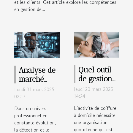
et les clients. Cet article explore les compétences
en gestion de...
Quel outil
Analyse de
de gestion
marché
d’entreprise
niche en
Jeudi 20 mars 2025
Lundi 31 mars 2025
utiliser
recrutement
14:24
02:17
quand on
des talents
L’activité de coiffure
Dans un univers
est coiffeur
cachés
à domicile nécessite
professionnel en
une organisation
à domicile
constante évolution,
quotidienne qui est
la détection et le
?