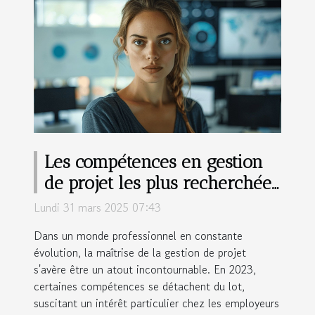
Les compétences en gestion
de projet les plus recherchées
en 2023 comment les
Lundi 31 mars 2025 07:43
développer
Dans un monde professionnel en constante
évolution, la maîtrise de la gestion de projet
s'avère être un atout incontournable. En 2023,
certaines compétences se détachent du lot,
suscitant un intérêt particulier chez les employeurs