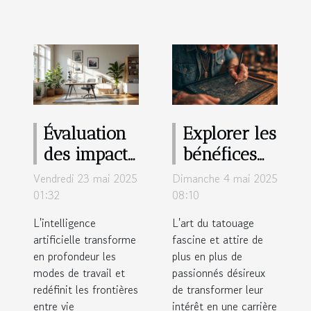
Évaluation
Explorer les
des impacts
bénéfices
de l'IA sur
d'une
Vendredi 23 mai 2025
Dimanche 4 mai 2025
l'équilibre
formation
01:32
08:10
travail-vie
de tatoueur
L'intelligence
L'art du tatouage
personnelle
en ligne
artificielle transforme
fascine et attire de
en profondeur les
plus en plus de
modes de travail et
passionnés désireux
redéfinit les frontières
de transformer leur
entre vie
intérêt en une carrière