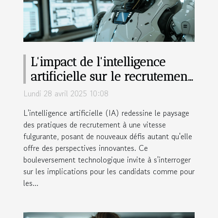
L'impact de l'intelligence
artificielle sur le recrutement
et comment s'y adapter
Lundi 28 avril 2025 10:08
L'intelligence artificielle (IA) redessine le paysage
des pratiques de recrutement à une vitesse
fulgurante, posant de nouveaux défis autant qu'elle
offre des perspectives innovantes. Ce
bouleversement technologique invite à s'interroger
sur les implications pour les candidats comme pour
les...