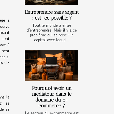
Entreprendre sans argent
: est-ce possible ?
age à
Tout le monde a envie
pourvu
d’entreprendre. Mais il y a ce
risant
problème qui se pose : le
e sont
capital avec lequel...
sser à
rement
nnels.
la vie
Pourquoi avoir un
médiateur dans le
ans le
domaine du e-
, les
commerce ?
 de se
Le secteur du e-commerce est