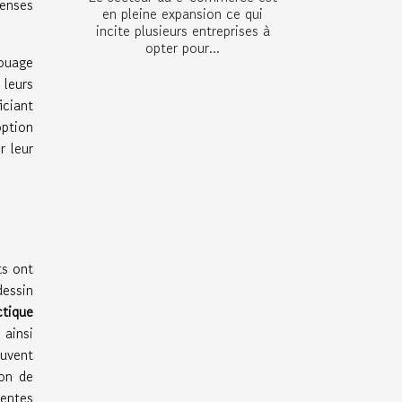
penses
en pleine expansion ce qui
incite plusieurs entreprises à
opter pour...
touage
 leurs
iciant
ption
r leur
ts ont
dessin
ctique
 ainsi
ouvent
ion de
tentes