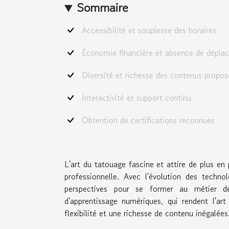
Sommaire
Accessibilité et souplesse des horaires
Économie financière et absence de dépla
Diversité et richesse des contenus propos
Interactivité et support continu
Obtention de certifications reconnues
L'art du tatouage fascine et attire de plus en 
professionnelle. Avec l'évolution des techno
perspectives pour se former au métier d
d'apprentissage numériques, qui rendent l'ar
flexibilité et une richesse de contenu inégalées