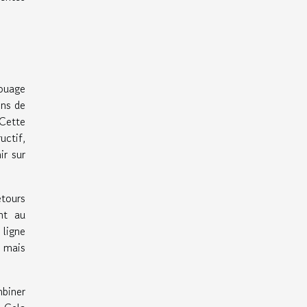
touage
ons de
 Cette
ctif,
ir sur
etours
nt au
 ligne
, mais
biner