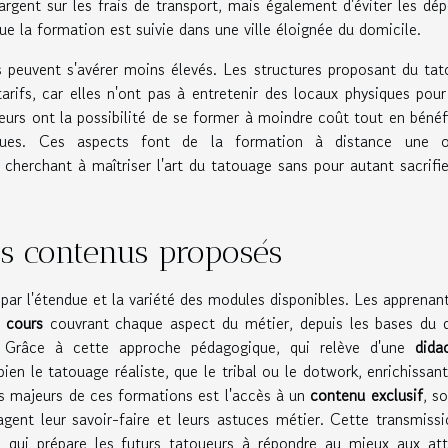
gent sur les frais de transport, mais également d'éviter les dé
ue la formation est suivie dans une ville éloignée du domicile.
s peuvent s'avérer moins élevés. Les structures proposant du ta
rifs, car elles n'ont pas à entretenir des locaux physiques pour
eurs ont la possibilité de se former à moindre coût tout en bénéf
accrues. Ces aspects font de la formation à distance une o
 cherchant à maîtriser l'art du tatouage sans pour autant sacrifie
des contenus proposés
par l'étendue et la variété des modules disponibles. Les apprenan
s cours
couvrant chaque aspect du métier, depuis les bases du 
Grâce à cette approche pédagogique, qui relève d'une
dida
bien le tatouage réaliste, que le tribal ou le dotwork, enrichissant
ts majeurs de ces formations est l'accès à un
contenu exclusif
, s
ent leur savoir-faire et leurs astuces métier. Cette transmiss
, qui prépare les futurs tatoueurs à répondre au mieux aux at