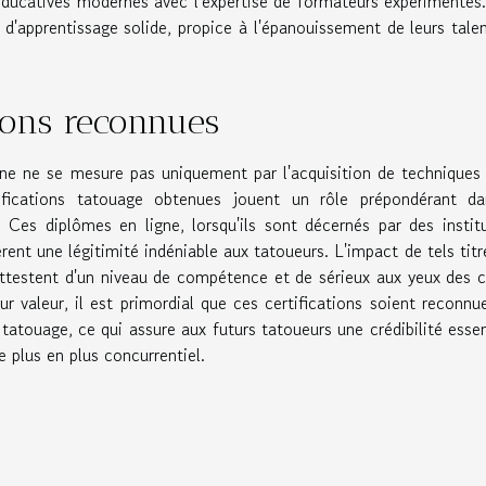
ducatives modernes avec l'expertise de formateurs expérimentés
 d'apprentissage solide, propice à l'épanouissement de leurs tale
tions reconnues
gne ne se mesure pas uniquement par l'acquisition de techniques
tifications tatouage obtenues jouent un rôle prépondérant da
. Ces diplômes en ligne, lorsqu'ils sont décernés par des instit
èrent une légitimité indéniable aux tatoueurs. L'impact de tels titr
ls attestent d'un niveau de compétence et de sérieux aux yeux des c
eur valeur, il est primordial que ces certifications soient reconnu
atouage, ce qui assure aux futurs tatoueurs une crédibilité essen
 plus en plus concurrentiel.