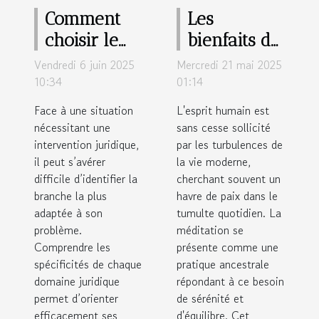
Comment
Les
choisir le
bienfaits de
bon
l'intégration
Vendredi 6 juin 2025
Mercredi 21 mai 2025
domaine
quotidienne
10:34
01:14
juridique
de la
Face à une situation
L'esprit humain est
pour votre
méditation
nécessitant une
sans cesse sollicité
intervention juridique,
cas
par les turbulences de
pour le
il peut s’avérer
la vie moderne,
bien-être
difficile d’identifier la
cherchant souvent un
branche la plus
havre de paix dans le
adaptée à son
tumulte quotidien. La
problème.
méditation se
Comprendre les
présente comme une
spécificités de chaque
pratique ancestrale
domaine juridique
répondant à ce besoin
permet d’orienter
de sérénité et
efficacement ses
d'équilibre. Cet