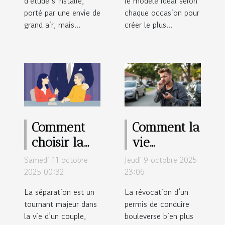
d’étude s’installe,
le modèle idéal selon
porté par une envie de
chaque occasion pour
grand air, mais...
créer le plus...
Comment
Comment la
choisir la
vie
meilleure
quotidienne
Samedi 11 octobre
Jeudi 9 octobre 2025
option
est
2025 00:32
23:06
juridique
impactée
La séparation est un
La révocation d’un
lors d'une
par la
tournant majeur dans
permis de conduire
la vie d’un couple,
séparation
bouleverse bien plus
révocation