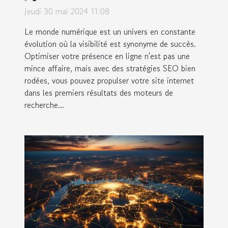
sur les moteurs de recherche
Jeudi 30 mai 2024 11:08
grâce à des stratégies SEO
Le monde numérique est un univers en constante
avancées
évolution où la visibilité est synonyme de succès.
Optimiser votre présence en ligne n'est pas une
mince affaire, mais avec des stratégies SEO bien
rodées, vous pouvez propulser votre site internet
dans les premiers résultats des moteurs de
recherche...