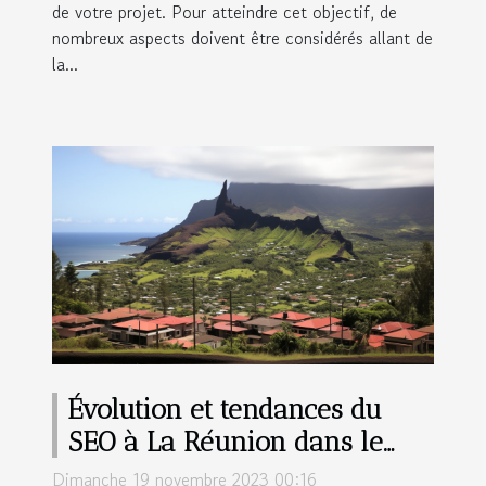
de votre projet. Pour atteindre cet objectif, de
nombreux aspects doivent être considérés allant de
la...
Évolution et tendances du
SEO à La Réunion dans le
contexte international
Dimanche 19 novembre 2023 00:16