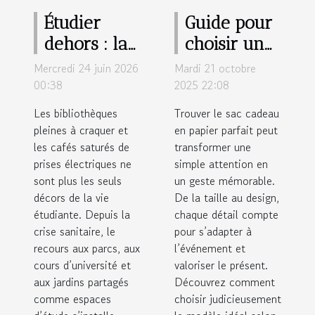
Étudier
Guide pour
dehors : la
choisir un
nouvelle
sac cadeau
Mercredi 24 juin 2026
Mardi 21 octobre
tendance
en papier
00:38
2025 22:08
qui booste
selon
Les bibliothèques
Trouver le sac cadeau
motivation
l'occasion
pleines à craquer et
en papier parfait peut
les cafés saturés de
et créativité
transformer une
prises électriques ne
simple attention en
sont plus les seuls
un geste mémorable.
décors de la vie
De la taille au design,
étudiante. Depuis la
chaque détail compte
crise sanitaire, le
pour s’adapter à
recours aux parcs, aux
l’événement et
cours d’université et
valoriser le présent.
aux jardins partagés
Découvrez comment
comme espaces
choisir judicieusement