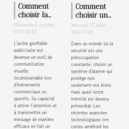
Comment
Comment
choisir la
choisir un
forme et la
système
Dimanche 6 octobre
Mercredi 17 juillet
taille idéale
d'alarme
2024 00:52
2024 01:20
pour votre
respectueux
L'arche gonflable
Dans un monde où la
arche
de la vie
publicitaire est
sécurité est une
devenue un outil de
gonflable
préoccupation
privée
communication
constante, choisir un
publicitaire
visuelle
système d'alarme qui
incontournable lors
protège non
d'évènements
seulement nos biens
commerciaux ou
mais aussi notre
sportifs. Sa capacité
intimité est devenu
à attirer l'attention et
primordial. Les
à transmettre un
récentes avancées
message de manière
technologiques ont
efficace en fait un
certes amélioré les