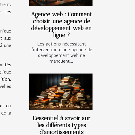
trent.
r ses
Agence web : Comment
choisir une agence de
développement web en
unique
ligne ?
rt aux
Les actions nécessitant
si une
l’intervention d’une agence de
développement web ne
manquent...
ilités
plique
tion.
elles
ces ou
 de la
L’essentiel à savoir sur
les différents types
d’amortissements