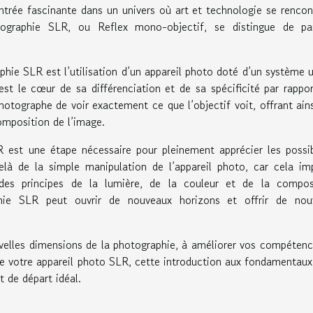
trée fascinante dans un univers où art et technologie se rencon
otographie SLR, ou Reflex mono-objectif, se distingue de pa
hie SLR est l’utilisation d’un appareil photo doté d’un système 
t le cœur de sa différenciation et de sa spécificité par rappo
otographe de voir exactement ce que l’objectif voit, offrant ain
omposition de l’image.
est une étape nécessaire pour pleinement apprécier les possib
elà de la simple manipulation de l’appareil photo, car cela im
es principes de la lumière, de la couleur et de la composi
hie SLR peut ouvrir de nouveaux horizons et offrir de nouv
velles dimensions de la photographie, à améliorer vos compéten
 votre appareil photo SLR, cette introduction aux fondamentaux
 de départ idéal.