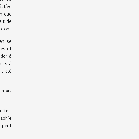
éative
en que
ait de
exion.
en se
ses et
ider à
nels à
nt clé
, mais
effet,
raphie
i peut