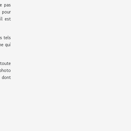
ie pas
, pour
il est
s tels
ne qui
 toute
 photo
e dont