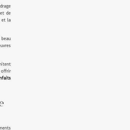
adrage
 et de
 et la
e beau
œuvres
mitent
offrir
nfaits
e
éments