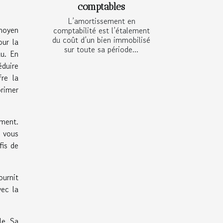
comptables
L’amortissement en
 moyen
comptabilité est l’étalement
du coût d’un bien immobilisé
our la
sur toute sa période...
du. En
éduire
fre la
primer
ement.
e vous
fis de
fournit
vec la
le. Sa