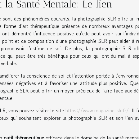
 la Santé Mentale: Le lien
été sont des phénomènes courants, la photographie SLR offre un
te forme d’art thérapeutique présente de nombreux avantages p
ont démontré l’influence positive qu’elle peut avoir sur l’indivi
au point et de composition d’une photographie SLR peut aider à r
à promouvoir l’estime de soi. De plus, la photographie SLR of
, ce qui peut être très bénéfique pour ceux qui ont du mal à ex
verbale.
améliorer la conscience de soi et l’attention portée à l’environn
ensées négatives et à favoriser une attitude plus positive. Qu
ographie SLR peut offrir un moyen précieux de faire face aux dé
entale.
LR, vous pouvez visiter le site
https://www.magazine-slr.fr/
. Il 
ceux qui souhaitent explorer la photographie SLR et son lien a
un
outil thérapeutique
efficace dans le domaine de la santé menta