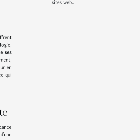
sites web...
frent
ogie,
de ses
ement,
our en
ce qui
te
dance
 d'une