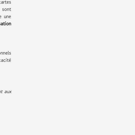
artes
s sont
e une
sation
nnels
cacité
nt aux