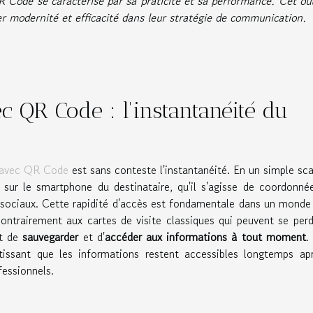
R Code se caractérise par sa praticité et sa performance. Cet out
er modernité et efficacité dans leur stratégie de communication.
ec QR Code : l'instantanéité du
e avec QR Code
est sans conteste l'instantanéité. En un simple sc
s
sur le smartphone du destinataire, qu'il s'agisse de coordonné
x sociaux. Cette rapidité d'accès est fondamentale dans un monde
ontrairement aux cartes de visite classiques qui peuvent se per
et de
sauvegarder
et d'
accéder aux informations à tout moment
.
tissant que les informations restent accessibles longtemps ap
fessionnels.