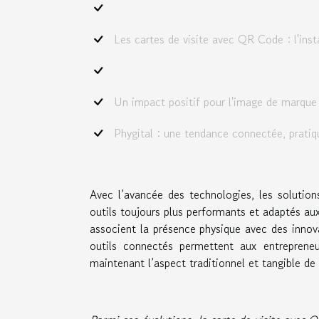
Les cartes de visite avec QR Code : l'ins
Un impact positif pour l'image de marque
Phygital : une tendance connectée, pratiq
Avec l’avancée des technologies, les solution
outils toujours plus performants et adaptés aux
associent la présence physique avec des inno
outils connectés permettent aux entrepreneu
maintenant l’aspect traditionnel et tangible de