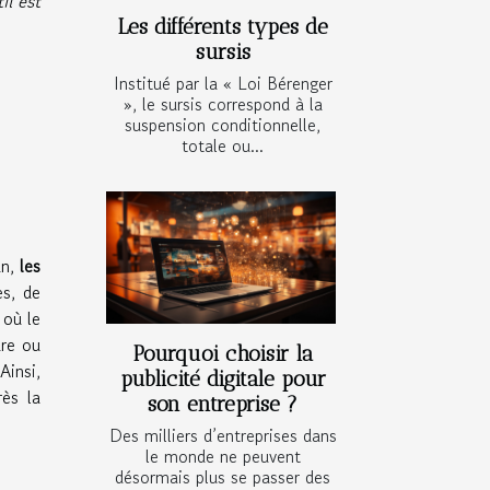
il est
Les différents types de
sursis
Institué par la « Loi Bérenger
», le sursis correspond à la
suspension conditionnelle,
totale ou...
an,
les
es, de
 où le
dre ou
Pourquoi choisir la
 Ainsi,
publicité digitale pour
rès la
son entreprise ?
Des milliers d’entreprises dans
le monde ne peuvent
désormais plus se passer des