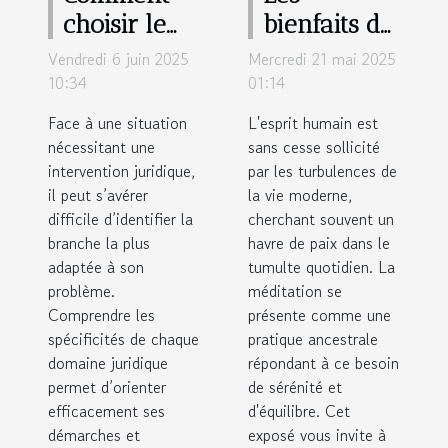
choisir le
bienfaits de
bon
l'intégration
Vendredi 6 juin 2025
Mercredi 21 mai 2025
domaine
quotidienne
10:34
01:14
juridique
de la
Face à une situation
L'esprit humain est
pour votre
méditation
nécessitant une
sans cesse sollicité
intervention juridique,
cas
par les turbulences de
pour le
il peut s’avérer
la vie moderne,
bien-être
difficile d’identifier la
cherchant souvent un
branche la plus
havre de paix dans le
adaptée à son
tumulte quotidien. La
problème.
méditation se
Comprendre les
présente comme une
spécificités de chaque
pratique ancestrale
domaine juridique
répondant à ce besoin
permet d’orienter
de sérénité et
efficacement ses
d'équilibre. Cet
démarches et
exposé vous invite à