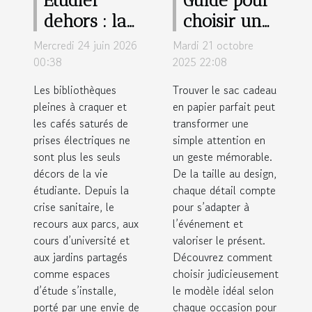
Étudier
Guide pour
dehors : la
choisir un
nouvelle
sac cadeau
Mercredi 24 juin 2026
Mardi 21 octobre
tendance
en papier
00:38
2025 22:08
qui booste
selon
Les bibliothèques
Trouver le sac cadeau
motivation
l'occasion
pleines à craquer et
en papier parfait peut
les cafés saturés de
et créativité
transformer une
prises électriques ne
simple attention en
sont plus les seuls
un geste mémorable.
décors de la vie
De la taille au design,
étudiante. Depuis la
chaque détail compte
crise sanitaire, le
pour s’adapter à
recours aux parcs, aux
l’événement et
cours d’université et
valoriser le présent.
aux jardins partagés
Découvrez comment
comme espaces
choisir judicieusement
d’étude s’installe,
le modèle idéal selon
porté par une envie de
chaque occasion pour