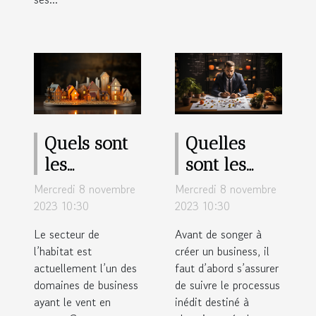
Quels sont
Quelles
les
sont les
meilleurs
étapes de
Mercredi 8 novembre
Mercredi 8 novembre
business
réalisation
2023 10:30
2023 10:30
rentables
d’un
Le secteur de
Avant de songer à
dans
business
l’habitat est
créer un business, il
actuellement l’un des
l’habitat ?
faut d’abord s’assurer
plan ?
domaines de business
de suivre le processus
ayant le vent en
inédit destiné à