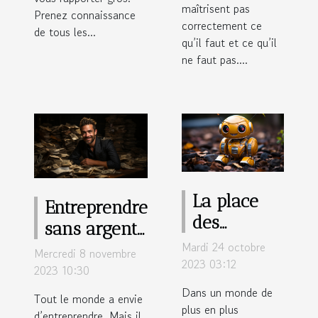
maîtrisent pas
Prenez connaissance
correctement ce
de tous les...
qu’il faut et ce qu’il
ne faut pas....
La place
Entreprendre
des
sans argent :
chatbots
Mardi 24 octobre
est-ce
Mercredi 8 novembre
dans notre
2023 03:12
possible ?
2023 10:30
quotidien
Dans un monde de
Tout le monde a envie
plus en plus
d’entreprendre. Mais il