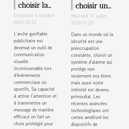
choisir la
choisir un
forme et la
système
Dimanche 6 octobre
Mercredi 17 juillet
taille idéale
d'alarme
2024 00:52
2024 01:20
pour votre
respectueux
L'arche gonflable
Dans un monde où la
arche
de la vie
publicitaire est
sécurité est une
devenue un outil de
gonflable
préoccupation
privée
communication
constante, choisir un
publicitaire
visuelle
système d'alarme qui
incontournable lors
protège non
d'évènements
seulement nos biens
commerciaux ou
mais aussi notre
sportifs. Sa capacité
intimité est devenu
à attirer l'attention et
primordial. Les
à transmettre un
récentes avancées
message de manière
technologiques ont
efficace en fait un
certes amélioré les
choix privilégié pour
dispositifs de