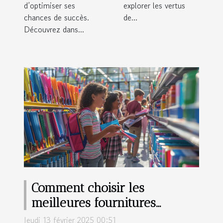
d’optimiser ses
explorer les vertus
chances de succès.
de...
Découvrez dans...
Comment choisir les
meilleures fournitures
scolaires et de bureau en
Jeudi 13 février 2025 00:51