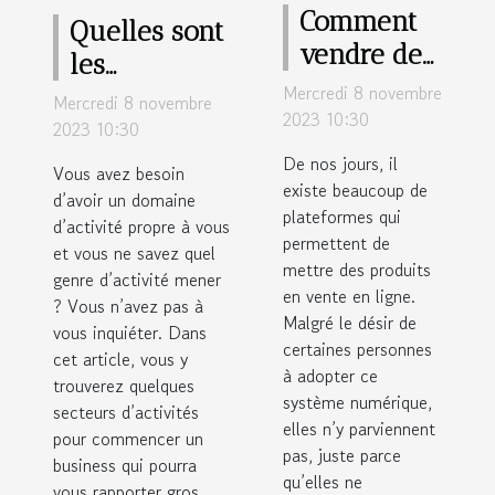
Comment
Quelles sont
vendre des
les
produits
Mercredi 8 novembre
domaines
Mercredi 8 novembre
sur les
2023 10:30
d’activités
2023 10:30
réseaux
simples à
De nos jours, il
Vous avez besoin
sociaux ?
existe beaucoup de
entreprendre
d’avoir un domaine
plateformes qui
d’activité propre à vous
pour
permettent de
et vous ne savez quel
rentabiliser
mettre des produits
genre d’activité mener
en Afrique ?
en vente en ligne.
? Vous n’avez pas à
Malgré le désir de
vous inquiéter. Dans
certaines personnes
cet article, vous y
à adopter ce
trouverez quelques
système numérique,
secteurs d’activités
elles n’y parviennent
pour commencer un
pas, juste parce
business qui pourra
qu’elles ne
vous rapporter gros.