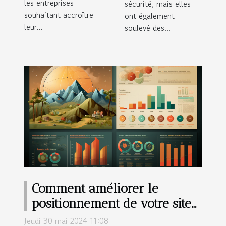
les entreprises
sécurité, mais elles
souhaitant accroître
ont également
leur...
soulevé des...
Comment améliorer le
positionnement de votre site
sur les moteurs de recherche
Jeudi 30 mai 2024 11:08