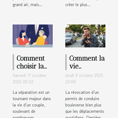
grand air, mais...
créer le plus...
Comment
Comment la
choisir la
vie
meilleure
quotidienne
Samedi 11 octobre
Jeudi 9 octobre 2025
option
est
2025 00:32
23:06
juridique
impactée
La séparation est un
La révocation d’un
lors d'une
par la
tournant majeur dans
permis de conduire
la vie d’un couple,
séparation
bouleverse bien plus
révocation
soulevant de
que les déplacements
?
d'un permis
nombreuses
quotidiens. Derrière