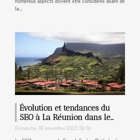
nombreux aspects doivent être considérés allant de
la...
Évolution et tendances du
SEO à La Réunion dans le
contexte international
Dimanche 19 novembre 2023 00:16